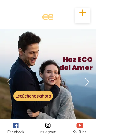
Haz ECO
del Amor
Escúchanos ahora
Facebook
Instagram
YouTube