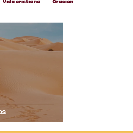
Vida cristiana
Oración
Catecismo
Cuaresma y Semana Santa
n
Arte y cultura
Santísima Virgen María
Identidad e idoneidad
San José
y Navidad
Soltería
Noviazgo
os