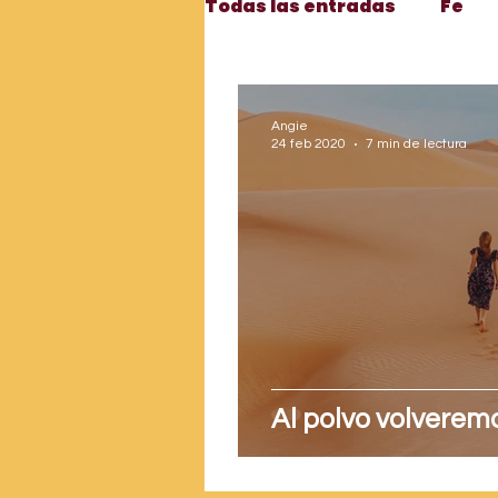
Todas las entradas
Fe
Testigos apasionados
Angie
24 feb 2020
7 min de lectura
Apologética
Vocació
Santos
Motivación
Formación
Adviento 
Al polvo volverem
Liturgia
Devoción