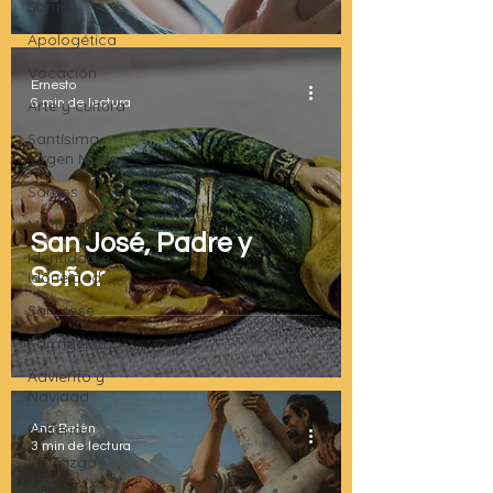
Santa
Apologética
Vocación
Ernesto
Arte y cultura
6 min de lectura
Santísima
Virgen María
Santos
Motivación
San José, Padre y
Identidad e
Señor
idoneidad
San José
Formación
Adviento y
Navidad
Soltería
Ana Belén
3 min de lectura
Noviazgo