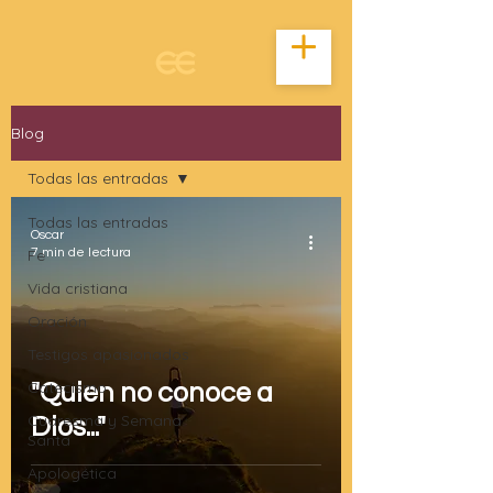
Blog
Todas las entradas
Todas las entradas
Oscar
Fe
7 min de lectura
Vida cristiana
Oración
Testigos apasionados
Catecismo
"Quien no conoce a
Cuaresma y Semana
Dios..."
Santa
Apologética