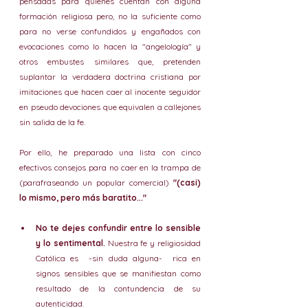
pensadas para quienes cuentan con alguna 
formación religiosa pero, no la suficiente como 
para no verse confundidos y engañados con 
evocaciones como lo hacen la "angelología" y 
otros embustes similares que, pretenden 
suplantar la verdadera doctrina cristiana por 
imitaciones que hacen caer al inocente seguidor 
en pseudo devociones que equivalen a callejones 
sin salida de la fe. 
Por ello, he preparado una lista con cinco 
efectivos consejos para no caer en la trampa de 
(parafraseando un popular comercial) 
"(casi) 
lo mismo, pero más baratito..."
No te dejes confundir entre lo sensible 
y lo sentimental.
 Nuestra fe y religiosidad 
Católica es  -sin duda alguna-  rica en 
signos sensibles que se manifiestan como 
resultado de la contundencia de su 
autenticidad. 