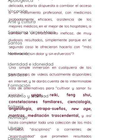
Apologética
delicada, estaría dispuesta a cambiar el acceso 
Vocación
a un tratamiento profesional, con medicinas 
probadamente eficaces, asistencia de los 
Arte y cultura
mejores médicos, en el mejor de los hospitales, a 
Santísima Virgen María
cambio de un tratamiento ineficaz, de muy 
dudosos resultados, simplemente porque en el 
Santos
segundo caso le ofrecieran hacerlo con "más 
Motivación
sentimiento, sin dolor y sin esfuerzos"?
Identidad e idoneidad
Una simple inmersión en cualquiera de las 
San José
plataformas de videos actualmente disponibles 
en internet, y te darás cuenta de la interminable 
Formación
lista de alternativas para "cultivar y sanar tu 
espíritu": 
yoga, reiki, feng shui, 
Adviento y Navidad
constelaciones familiares, cienciología, 
Soltería
angelología, atrapa-sueños, 
new age
, 
mantras
, 
meditación trascendental, 
y así 
Noviazgo
hasta completar toda una colección de las más 
Liturgia
variadas "disciplinas" o corrientes de 
"espiritualidad" que prometen resultados 
Devoción