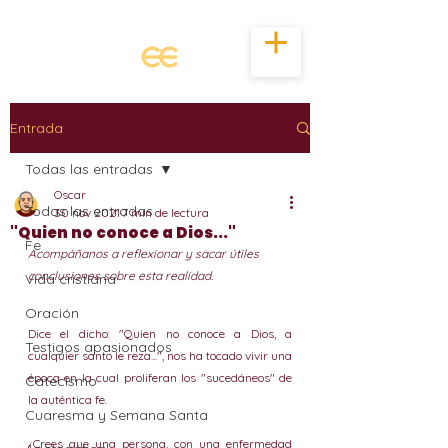
Entrada
Todas las entradas
Oscar
Todas las entradas
30 nov 2021
7 min de lectura
"Quien no conoce a Dios..."
Fe
Acompáñanos a reflexionar y sacar útiles 
conclusiones sobre esta realidad.
Vida cristiana
Oración
Dice el dicho: "Quien no conoce a Dios, a 
Testigos apasionados
cualquier santo le reza...", nos ha tocado vivir una 
época en la cual proliferan los "sucedáneos" de 
Catecismo
la auténtica fe.
Cuaresma y Semana Santa
¿Crees que una persona, con una enfermedad 