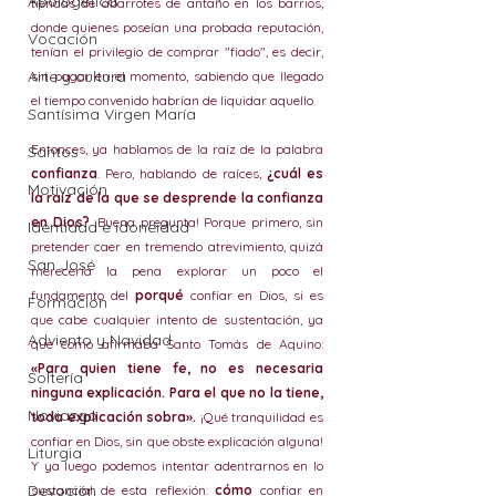
Apologética
tiendas de abarrotes de antaño en los barrios, 
donde quienes poseían una probada reputación, 
Vocación
tenían el privilegio de comprar "fiado", es decir, 
Arte y cultura
sin pagar en el momento, sabiendo que llegado 
el tiempo convenido habrían de liquidar aquello.
Santísima Virgen María
Entonces, ya hablamos de la raíz de la palabra 
Santos
confianza
. Pero, hablando de raíces, 
¿cuál es 
Motivación
la raíz de la que se desprende la confianza 
en Dios?
 ¡Buena pregunta! Porque primero, sin 
Identidad e idoneidad
pretender caer en tremendo atrevimiento, quizá 
San José
merecería la pena explorar un poco el 
fundamento del 
porqué
 confiar en Dios, si es 
Formación
que cabe cualquier intento de sustentación, ya 
Adviento y Navidad
que como afirmaba Santo Tomás de Aquino: 
«Para quien tiene fe, no es necesaria 
Soltería
ninguna explicación. Para el que no la tiene, 
Noviazgo
toda explicación sobra».
 ¡Qué tranquilidad es 
confiar en Dios, sin que obste explicación alguna! 
Liturgia
Y ya luego podemos intentar adentrarnos en lo 
Devoción
sustancial de esta reflexión: 
cómo 
confiar en 