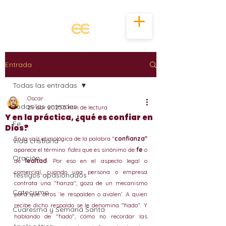
Entrada
Todas las entradas
Oscar
Todas las entradas
29 abr 2025
5 min de lectura
Y en la práctica, ¿qué es confiar en
Fe
Dios?
En la raíz etimológica de la palabra "
confianza"
Vida cristiana
aparece el término 
fides
que es sinónimo de 
fe
 o 
Oración
de 
lealtad
. Por eso en el aspecto legal o 
comercial, cuando una persona o empresa 
Testigos apasionados
contrata una "fianza", goza de un mecanismo 
Catecismo
para que otros ‘le respalden o avalen’. A quien 
recibe dicho respaldo se le denomina "fiado". Y 
Cuaresma y Semana Santa
hablando de "fiado", cómo no recordar las 