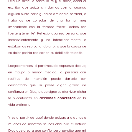
Leía un artículo sobre la fe y el dolor, decía el 
escritor que quizá sin darnos cuenta, cuando 
alguien sufre por alguna calamidad o pérdida, le 
tratamos de consolar de una forma muy 
imprudente con la famosa frase: “debes ser 
fuerte y tener fe”. Reflexionaba esa persona, que 
inconscientemente y no intencionalmente le 
estábamos reprochando al otro que la causa de 
su dolor podría radicar en su débil o falta de fe. 
Luego entonces, si partimos del supuesto de que, 
en mayor o menor medida, la persona con 
rectitud de intención puede dársele por 
descontado que, si posee algún grado de 
confianza en Dios, lo que sigue es aterrizar dicha 
fe o confianza en 
acciones concretas
 en la 
vida ordinaria.
Y es a partir de aquí donde quizás a algunos o 
muchos de nosotros se nos obnubila el actuar. 
Digo que creo y que confío, pero percibo que mi 