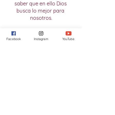
saber que en ello Dios 
busca lo mejor para 
nosotros.
Aún incluso que los hechos y la razón sugieran 
lo contrario. Como dice aquella devota frase: 
Facebook
Instagram
YouTube
«esperar contra toda 
esperanza, confiar 
contra toda razón».
Confianza, hermano, confianza.
Concluyamos, pues, con un pensamiento que se 
nos quede prendido de nuestra mente, de 
nuestra voluntad y de nuestro corazón. La 
confianza en Dios se fundamenta en nuestra 