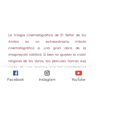
La trilogía cinematográfica de El Señor de los 
Anillos es un extraordinario tributo 
cinematográfico a una gran obra de la 
imaginación católica. Si bien no igualan la visión 
religiosa de los libros, las películas honran esa 
visión de una manera que los espectadores 
cristianos pueden apreciar, y que para los 
Facebook
Instagram
YouTube
posmodernos no cristianos puede representar 
un raro encuentro con una visión nada irónica 
del bien y el mal, una visión moral del mal como 
derivado del bien y de la siempre presente 
susceptibilidad humana a la tentación. 
En el 
paisaje del Hollywood moderno, El Señor de los 
Anillos es un raro faro de luz.