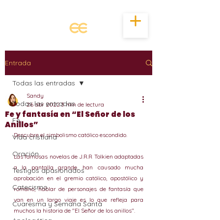
Entrada
Todas las entradas
Sandy
Todas las entradas
26 abr 2022
3 min de lectura
Fe y fantasía en “El Señor de los
Fe
Anillos”
Descubre el simbolismo católico escondido.
Vida cristiana
Oración
Las famosas novelas de J.R.R Tolkien adaptadas 
a la pantalla grande, han causado mucha 
Testigos apasionados
aprobación en el gremio católico, apostólico y 
Catecismo
romano, hablar de personajes de fantasía que 
van en un largo viaje es lo que refleja para 
Cuaresma y Semana Santa
muchos la historia de "El Señor de los anillos".