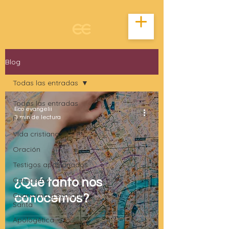
Blog
Todas las entradas
Todas las entradas
Eco evangelii
Fe
3 min de lectura
Vida cristiana
Oración
Testigos apasionados
Catecismo
¿Qué tanto nos
Cuaresma y Semana
conocemos?
Santa
Apologética