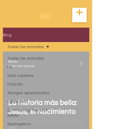
Blog
Todas las entradas
Todas las entradas
Sandy
Fe
2 min de lectura
Vida cristiana
Oración
Testigos apasionados
Catecismo
La historia más bella:
Cuaresma y Semana
Jesús, el Nacimiento
Santa
Apologética