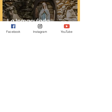
La Inmaculada
Concepción explicada
Facebook
Instagram
YouTube
Email
>