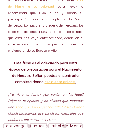
A través de este filme formamos parte del 
amor 
de María y su voluntad
 para llevar la 
encomienda que Dios le da y donde su 
participación inicia con el aceptar ser la Madre 
del Jesucrito hasta el protegerlo de Herodes... los 
colores y acciones puestas en la historia hace 
que esta nos vaya enterneciendo, donde en el 
viaje vemos a un San José que procura siempre 
el bienestar de su Esposa e Hijo.
Este filme es el adecuado para esta 
época de preparación para el Nacimiento 
de Nuestro Señor, puedes encontrarla 
completa dando 
clic a este enlace
.
¿Ya viste el filme? ¿Lo verás en Navidad? 
Déjanos tu opinión y no olvides que tenemos 
una 
serie en el podcast llamada "Visio Divina" 
donde platicamos acerca de los mensajes que 
podemos encontrar en el cine.
Eco Evangelii
San José
Catholic
Adviento