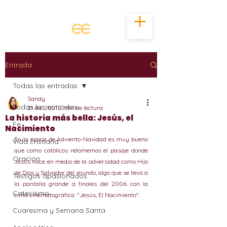
Entrada
Todas las entradas
Sandy
Todas las entradas
21 dic 2021
2 min de lectura
La historia más bella: Jesús, el
Fe
Nacimiento
En la época de Adviento-Navidad es muy bueno 
Vida cristiana
que como católicos retomemos el pasaje donde 
Oración
Jesús nace en medio de la adversidad como Hijo 
de Dios y Salvador del mundo, algo que se llevó a 
Testigos apasionados
la pantalla grande a finales del 2006 con la 
Catecismo
cinta cinematográfica: "Jesús, El Nacimiento".
Cuaresma y Semana Santa