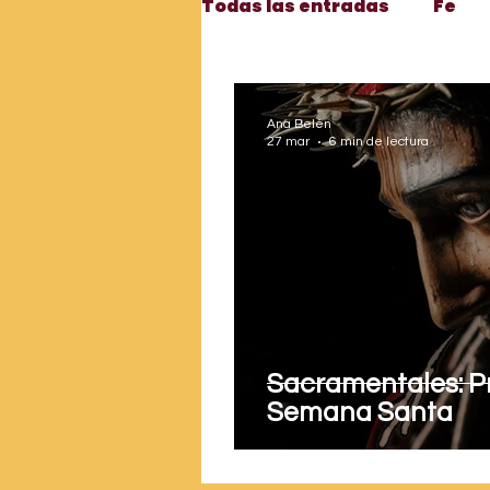
Todas las entradas
Fe
Testigos apasionados
Ana Belén
27 mar
6 min de lectura
Apologética
Vocació
Santos
Motivación
Formación
Adviento 
Sacramentales: P
Semana Santa
Liturgia
Devoción