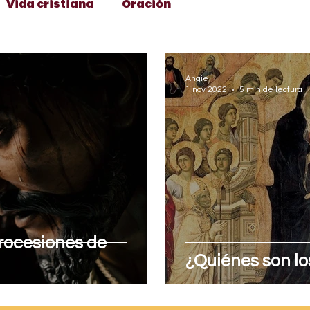
Vida cristiana
Oración
Catecismo
Cuaresma y Semana Santa
Angie
1 nov 2022
5 min de lectura
n
Arte y cultura
Santísima Virgen María
Identidad e idoneidad
San José
y Navidad
Soltería
Noviazgo
rocesiones de
¿Quiénes son lo