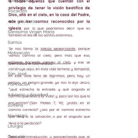
Apologética
a todos aquellos que cuentan con el 
privilegio de tener la visión beatifica de 
Vocación
Dios, allá en el cielo, en la casa del Padre, 
Arte y cultura
aún sin ser santos reconocidos por la 
Iglesia
, por lo que podríamos decir que es 
Santísima Virgen María
también el día de los santos anónimos.
Santos
Se nos llama la 
Iglesia peregrinante
, porque 
Motivación
vamos camino al cielo, pero más que eso, 
estamos haciendo camino al cielo
, y ese se 
Identidad e idoneidad
construye aquí, en esta vida terrena y temporal, 
San José
en este valle lleno de lágrimas; pero, hay un 
peligro, un peligro grande, ya nos lo dijo Jesús, 
Formación
"¡qué estrecha la entrada y qué angosto el 
Adviento y Navidad
camino que lleva a la Vida!; y poco son los que lo 
encuentran"(San Mateo 7, 14); ¿estás en el 
Soltería
camino correcto? ¿vas por el camino estrecho 
Noviazgo
que lleva a la salvación, o por el angosto que 
lleva a la perdición?
Liturgia
Devoción
Toda esta introducción, y aprovechando que, al 