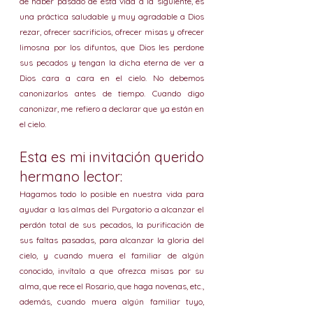
de haber pasado de esta vida a la siguiente, es 
una práctica saludable y muy agradable a Dios 
rezar, ofrecer sacrificios, ofrecer misas y ofrecer 
limosna por los difuntos, que Dios les perdone 
sus pecados y tengan la dicha eterna de ver a 
Dios cara a cara en el cielo. No debemos 
canonizarlos antes de tiempo. Cuando digo 
canonizar, me refiero a declarar que ya están en 
el cielo. 
Esta es mi invitación querido 
hermano lector:
Hagamos todo lo posible en nuestra vida para 
ayudar a las almas del Purgatorio a alcanzar el 
perdón total de sus pecados, la purificación de 
sus faltas pasadas, para alcanzar la gloria del 
cielo, y cuando muera el familiar de algún 
conocido, invítalo a que ofrezca misas por su 
alma, que rece el Rosario, que haga novenas, etc., 
además, cuando muera algún familiar tuyo, 