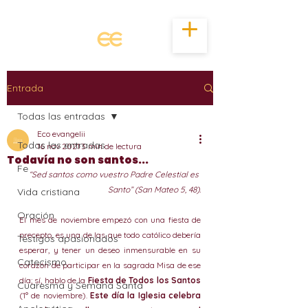
Entrada
Todas las entradas
Eco evangelii
Todas las entradas
16 nov 2021
3 min de lectura
Todavía no son santos...
Fe
“Sed santos como vuestro Padre Celestial es 
Santo” (San Mateo 5, 48).
Vida cristiana
Oración
El mes de noviembre empezó con una fiesta de 
precepto, es una de las que todo católico debería 
Testigos apasionados
esperar, y tener un deseo inmensurable en su 
Catecismo
corazón de participar en la sagrada Misa de ese 
día; sí, hablo de la 
Fiesta de Todos los Santos
Cuaresma y Semana Santa
(1° de noviembre). 
Este día la Iglesia celebra 