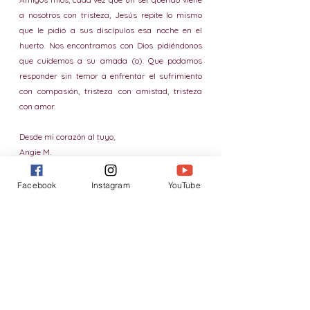
a nosotros con tristeza, Jesús repite lo mismo 
que le pidió a sus discípulos esa noche en el 
huerto. Nos encontramos con Dios pidiéndonos 
que cuidemos a su amada (o). Que podamos 
responder sin temor a enfrentar el sufrimiento 
con compasión, tristeza con amistad, tristeza 
con amor.
Desde mi corazón al tuyo,
Angie M.
Facebook
Instagram
YouTube
Escucha: 
“Mi sufrimiento tiene un propósito”
Vida Cristiana
Fe
prójimo
compasión
Fe
Vida cristiana