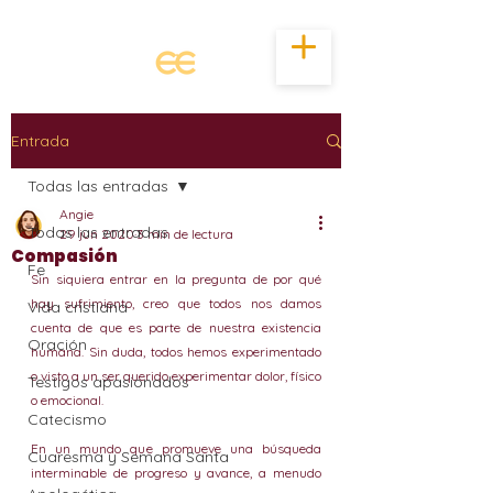
Entrada
Todas las entradas
Angie
Todas las entradas
29 jun 2020
3 min de lectura
Compasión
Fe
Sin siquiera entrar en la pregunta de por qué 
hay sufrimiento, creo que todos nos damos 
Vida cristiana
cuenta de que es parte de nuestra existencia 
Oración
humana. Sin duda, todos hemos experimentado 
o visto a un ser querido experimentar dolor, físico 
Testigos apasionados
o emocional.
Catecismo
En un mundo que promueve una búsqueda 
Cuaresma y Semana Santa
interminable de progreso y avance, a menudo 