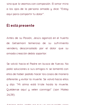
sino que lo veamos con compasión. El amor mira 
a los ojos de la persona amada y dice: "Estoy 
aquí para compartir tu dolor".
Él está presente
Antes de su Pasión, Jesús agonizó en el huerto 
de Getsemaní temeroso de su sufrimiento 
venidero, desconsolado por el dolor que su 
amada creación debía soportar.
Se volvió hacia el Padre en busca de fuerza. No 
pidió soluciones a sus amigos ni se lamentó con 
ellos de haber podido hacer las cosas de manera 
diferente y evitar la muerte. Se volvió hacia ellos 
y dijo: “Mi alma está triste hasta la muerte. 
Quédense aquí y velen conmigo” (san Mateo 
26,38).
Amigos míos, cada vez que un ser querido viene 