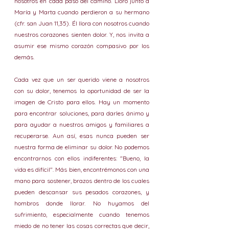
nosotros en cada paso del camino. Lloró junto a 
María y Marta cuando perdieron a su hermano 
(cfr. san Juan 11,35). Él llora con nosotros cuando 
nuestros corazones sienten dolor. Y, nos invita a 
asumir ese mismo corazón compasivo por los 
demás.
Cada vez que un ser querido viene a nosotros 
con su dolor, tenemos la oportunidad de ser la 
imagen de Cristo para ellos. Hay un momento 
para encontrar soluciones, para darles ánimo y 
para ayudar a nuestros amigos y familiares a 
recuperarse. Aun así, esas nunca pueden ser 
nuestra forma de eliminar su dolor. No podemos 
encontrarnos con ellos indiferentes: "Bueno, la 
vida es difícil". Más bien, encontrémonos con una 
mano para sostener, brazos dentro de los cuales 
pueden descansar sus pesados ​​corazones, y 
hombros donde llorar. No huyamos del 
sufrimiento, especialmente cuando tenemos 
miedo de no tener las cosas correctas que decir, 