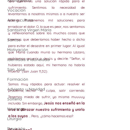
Apologética
sólo queremos una solución rápida para el 
sufrimiento. Sentimos la necesidad de 
Vocación
levantarnos a nosotros mismos o a nuestro ser 
Arte y cultura
querido. Proponemos mil soluciones para 
erradicar el dolor. O, lo que es peor, nos sentamos 
Santísima Virgen María
y reflexionamos sobre las muchas cosas que 
Santos
creemos que deberíamos haber hecho o dicho 
para evitar el desastre en primer lugar. Al igual 
Motivación
que María cuando murió su hermano Lázaro, 
podríamos recurrir a Jesús y decirle: "Señor, si 
Identidad e idoneidad
hubieras estado aquí, mi hermano no habría 
San José
muerto" (san Juan 11,32).
Formación
Somos muy rápidos para actuar: resolver el 
Adviento y Navidad
problema, echar la culpa, salir corriendo. 
Tenemos miedo de sufrir, yo misma muuuuy 
Soltería
incluida. Sin embargo, 
Jesús nos enseñó en la 
Noviazgo
cruz a abrazar nuestro sufrimiento y unirlo 
a los suyos
 ... Pero,  ¿cómo hacemos eso?
Liturgia
Devoción