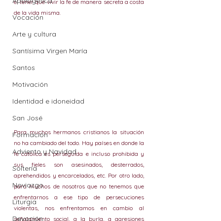
Apologética
el tener que vivir la fe de manera secreta a costa 
de la vida misma.
Vocación
Arte y cultura
Santísima Virgen María
Santos
Motivación
Identidad e idoneidad
San José
Para muchos hermanos cristianos la situación 
Formación
no ha cambiado del todo. Hay países en donde la 
Adviento y Navidad
fe católica es perseguida e incluso prohibida y 
sus fieles son asesinados, desterrados, 
Soltería
aprehendidos y encarcelados, etc. Por otro lado, 
Noviazgo
para muchos de nosotros que no tenemos que 
enfrentarnos a ese tipo de persecuciones 
Liturgia
violentas, nos enfrentamos en cambio al 
Devoción
señalamiento social, a la burla, a agresiones 