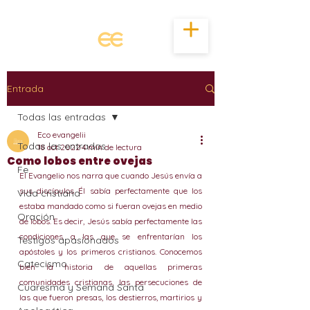
Entrada
Todas las entradas
Eco evangelii
Todas las entradas
18 oct 2022
4 min de lectura
Como lobos entre ovejas
Fe
El Evangelio nos narra que cuando Jesús envía a 
sus discípulos Él sabía perfectamente que los 
Vida cristiana
estaba mandado como si fueran ovejas en medio 
Oración
de lobos. Es decir, Jesús sabía perfectamente las 
condiciones a las que se enfrentarían los 
Testigos apasionados
apóstoles y los primeros cristianos. Conocemos 
Catecismo
bien la historia de aquellas primeras 
comunidades cristianas, las persecuciones de 
Cuaresma y Semana Santa
las que fueron presas, los destierros, martirios y 