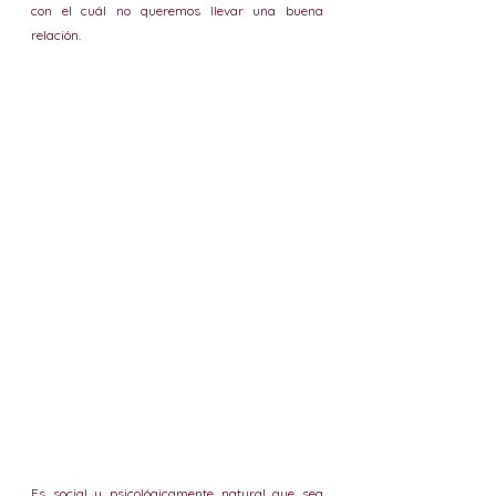
con el cuál no queremos llevar una buena 
relación.
Es social y psicológicamente natural que sea 