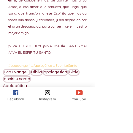
en ti, de conocerle más, de abrirte más a Su 
Amor, a ese amor que renueva, que unge, que 
sana, que transforma, ese Espíritu que nos da 
todos sus dones y carismas, y así dejará de ser 
el gran desconocido, para convertirse en nuestro 
mejor amigo. 
¡VIVA CRISTO REY! ¡VIVA MARÍA SANTISIMA! 
¡VIVA EL ESPÍRITU SANTO!
#ecoevangelii
#Apologética
#EspírituSanto
Eco Evangelii
Biblia
apologética
Bible
espíritu santo
Apologética
Facebook
Instagram
YouTube
Ver todo