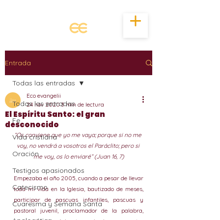
Entrada
Todas las entradas
Eco evangelii
Todas las entradas
24 nov 2020
3 min de lectura
El Espíritu Santo: el gran
Fe
desconocido
“Os conviene que yo me vaya; porque si no me 
Vida cristiana
voy, no vendrá a vosotros el Paráclito; pero si 
Oración
me voy, os lo enviaré” (Juan 16, 7)
Testigos apasionados
Empezaba el año 2005, cuando a pesar de llevar 
Catecismo
toda mi vida en la Iglesia, bautizado de meses, 
participar de pascuas infantiles, pascuas y 
Cuaresma y Semana Santa
pastoral juvenil, proclamador de la palabra, 