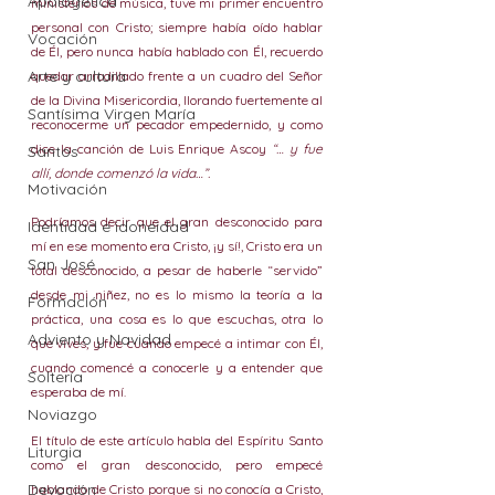
Apologética
ministerios de música, tuve mi primer encuentro 
personal con Cristo; siempre había oído hablar 
Vocación
de Él, pero nunca había hablado con Él, recuerdo 
Arte y cultura
quedar arrodillado frente a un cuadro del Señor 
de la Divina Misericordia, llorando fuertemente al 
Santísima Virgen María
reconocerme un pecador empedernido, y como 
dice la canción de Luis Enrique Ascoy 
“… y fue 
Santos
allí, donde comenzó la vida…”.
Motivación
Podríamos decir que el gran desconocido para 
Identidad e idoneidad
mí en ese momento era Cristo, ¡y sí!, Cristo era un 
San José
total desconocido, a pesar de haberle “servido” 
desde mi niñez, no es lo mismo la teoría a la 
Formación
práctica, una cosa es lo que escuchas, otra lo 
Adviento y Navidad
que vives, y fue cuando empecé a intimar con Él, 
cuando comencé a conocerle y a entender que 
Soltería
esperaba de mí.
Noviazgo
El título de este artículo habla del Espíritu Santo 
Liturgia
como el gran desconocido, pero empecé 
Devoción
hablando de Cristo porque si no conocía a Cristo, 