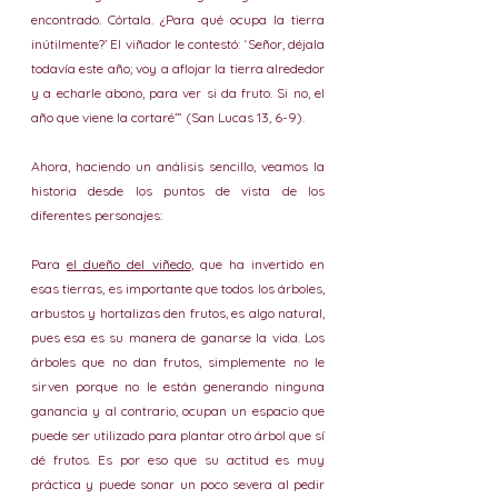
encontrado. Córtala. ¿Para qué ocupa la tierra 
inútilmente?’ El viñador le contestó: ‘Señor, déjala 
todavía este año; voy a aflojar la tierra alrededor 
y a echarle abono, para ver si da fruto. Si no, el 
año que viene la cortaré’” (San Lucas 13, 6-9).
Ahora, haciendo un análisis sencillo, veamos la 
historia desde los puntos de vista de los 
diferentes personajes:
Para 
el dueño del viñedo
, que ha invertido en 
esas tierras, es importante que todos los árboles, 
arbustos y hortalizas den frutos, es algo natural, 
pues esa es su manera de ganarse la vida. Los 
árboles que no dan frutos, simplemente no le 
sirven porque no le están generando ninguna 
ganancia y al contrario, ocupan un espacio que 
puede ser utilizado para plantar otro árbol que sí 
dé frutos. Es por eso que su actitud es muy 
práctica y puede sonar un poco severa al pedir 