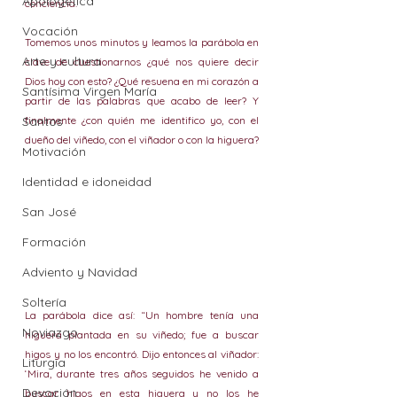
Apologética
conciencia.
Vocación
Tomemos unos minutos y leamos la parábola en 
Arte y cultura
clave de cuestionarnos ¿qué nos quiere decir 
Dios hoy con esto? ¿Qué resuena en mi corazón a 
Santísima Virgen María
partir de las palabras que acabo de leer? Y 
Santos
finalmente ¿con quién me identifico yo, con el 
dueño del viñedo, con el viñador o con la higuera?
Motivación
Identidad e idoneidad
San José
Formación
Adviento y Navidad
Soltería
La parábola dice así: “Un hombre tenía una 
Noviazgo
higuera plantada en su viñedo; fue a buscar 
higos y no los encontró. Dijo entonces al viñador: 
Liturgia
‘Mira, durante tres años seguidos he venido a 
Devoción
buscar higos en esta higuera y no los he 