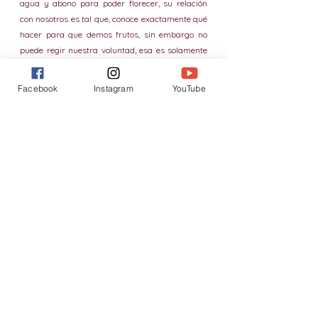
agua y abono para poder florecer, su relación 
con nosotros es tal que, conoce exactamente qué 
hacer para que demos frutos, sin embargo no 
puede regir nuestra voluntad, esa es solamente 
nuestra. Y será hasta que decidamos hacerlo 
que daremos los frutos que Dios espera de 
Facebook
Instagram
YouTube
nosotros. ¡Demos entonces frutos desde hoy! No 
sabemos cuándo llegará el dueño a pedir 
cuentas. Pero hagamos que, cuando llegue nos 
encuentre florecientes y llenos de frutos para 
dar, de vida y de amor para repartir a los 
demás.
Vida Cristiana
parábola
Vida cristiana