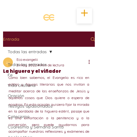
Entrada
Todas las entradas
Eco evangelii
Todas las entradas
3 may 2022
4 min de lectura
La higuera y el viñador
Fe
Como bien sabemos, el Evangelio es rico en 
estilos y figuras literarias que nos invitan a 
Vida cristiana
meditar acerca de las enseñanzas de Jesús y 
Oración
aquellas cosas que Dios quiere o espera de 
nosotros. En esta ocasión quisiera fijar la mirada 
Testigos apasionados
en la parábola de la higuera estéril, pasaje que 
Catecismo
es una exhortación a la penitencia y a la 
conversión, pero puede ayudarnos para 
Cuaresma y Semana Santa
acompañar nuestras reflexiones y exámenes de 