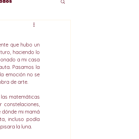
ados
Arte y cultura
nte que hubo un 
ad
San José
turo, haciendo lo 
ionado a mi casa 
uta. Pasamos la 
la emoción no se 
Devoción
bra de arte. 
 las matemáticas 
r constelaciones, 
de dónde mi mamá 
a, incluso podía 
isara la luna. 