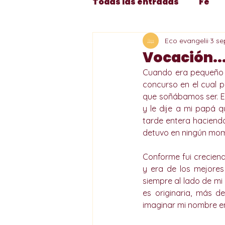
Todas las entradas
Fe
Eco evangelii
3 se
Catecismo
Cuaresma
Vocación...
Cuando era pequeño y
Santísima Virgen María
concurso en el cual p
que soñábamos ser. Es
y le dije a mi papá 
tarde entera haciendo
Formación
Adviento 
detuvo en ningún mome
Conforme fui creciend
y era de los mejores 
siempre al lado de mi
es originaria, más d
imaginar mi nombre en 