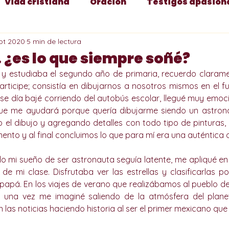
Vida cristiana
Oración
Testigos apasion
pt 2020
5 min de lectura
 y Semana Santa
Apologética
Vocación
 ¿es lo que siempre soñé?
 estudiaba el segundo año de primaria, recuerdo clarame
Santos
Motivación
Identidad e idoneid
articipe; consistía en dibujarnos a nosotros mismos en el fu
e día bajé corriendo del autobús escolar, llegué muy emoc
que me ayudará porque quería dibujarme siendo un astrona
 el dibujo y agregando detalles con todo tipo de pinturas, 
y Navidad
Soltería
Noviazgo
Liturgia
nto y al final concluimos lo que para mí era una auténtica o
o mi sueño de ser astronauta seguía latente, me apliqué en
de mi clase. Disfrutaba ver las estrellas y clasificarlas po
 papá. En los viajes de verano que realizábamos al pueblo 
e una vez me imaginé saliendo de la atmósfera del planet
las noticias haciendo historia al ser el primer mexicano que p