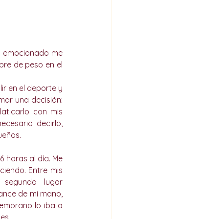
 y emocionado me 
re de peso en el 
r en el deporte y 
ar una decisión: 
ticarlo con mis 
cesario decirlo, 
ueños. 
horas al día. Me 
iendo. Entre mis 
segundo lugar 
ance de mi mano, 
emprano lo iba a 
es. 