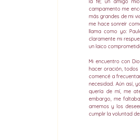
la fe; un amigo mío
campamento me encontr
más grandes de mi vid
me hace sonreír como
llama como yo: Paul
claramente mi respuest
un laico comprometido 
Mi encuentro con Di
hacer oración, todos 
comencé a frecuentar 
necesidad. Aún así, y
quería de mí, me at
embargo, me faltaba
amemos y los deseem
cumplir la voluntad de 