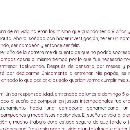
tura de mi vida no eran los mismo que cuando tenía 8 años
uta. Ahora, soñaba con hacer investigación, tener un nomb
ndo, ser campeón y entonce ser feliz. 
er año de la carrera me di cuenta de que no podría sobresali
a ambas cosas al mismo tiempo por lo que fue necesario tom
entrenar taekwondo. Después de pensarlo por meses y pla
té por dedicarme únicamente a entrenar. Mis papás, es ne
n todo lo que decidí; ellos sólo querían verme cumplir mis s
i única responsabilidad, entrenaba de lunes a domingo 5 o 6 
co el sueño de competir en justas internacionales fue crec
renamiento había una campeona panamericana, un 
 campeones y medallistas nacionales. El sueño se veía al alc
ción y mucho trabajo duro estaba seguro de que tarde o t
s planes que Dios tenía para mi vida eran totalmente diferent