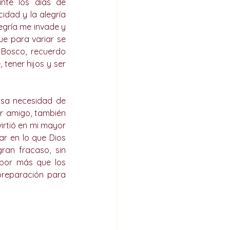
te los días de 
dad y la alegría 
gría me invade y 
 para variar se 
Bosco, recuerdo 
tener hijos y ser 
sa necesidad de 
r amigo, también 
rtió en mi mayor 
r en lo que Dios 
an fracaso, sin 
or más que los 
reparación para 