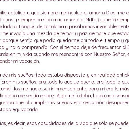
lia católica y que siempre me inculco el amor a Dios, me e
stianos y siempre ha sido muy amorosa. Mi Ita (abuela) siemp
ado al tianguis de la colonia y pasábamos invariablemente 
mí me invadía una mezcla de temor y paz siempre que estab
 porque sentía que podía quedarme ahí todo el tiempo y q
ba y no lo comprendía. Con el tiempo deje de frecuentar al S
arde en mi vida cuando me reencontré con Nuestro Señor, e
ender mi vocación. 
ia de mis sueños, todo estaba dispuesto y en realidad anhel
¡Eran mis sueños, era todo lo que yo quería, era todo lo qu
 cumplirlos me hacía sufrir inmensamente, para mí era lo más
dad no me sentía en paz. Algo me faltaba, había una sensac
 juraba que al cumplir mis sueños esa sensación desaparece
staba equivocado! 
ias, es decir, esas casualidades de la vida que sólo se pued