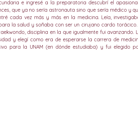
cundaria e ingresé a la preparatoria descubrí el apasion
nces, que ya no sería astronauta sino que sería médico y qu
ntré cada vez más y más en la medicina. Leía, investigaba
ara la salud y soñaba con ser un cirujano cardo torácico.
aekwondo, disciplina en la que igualmente fui avanzando. 
sidad y elegí como era de esperarse la carrera de medicina
tivo para la UNAM (en dónde estudiaba) y fui elegido pa