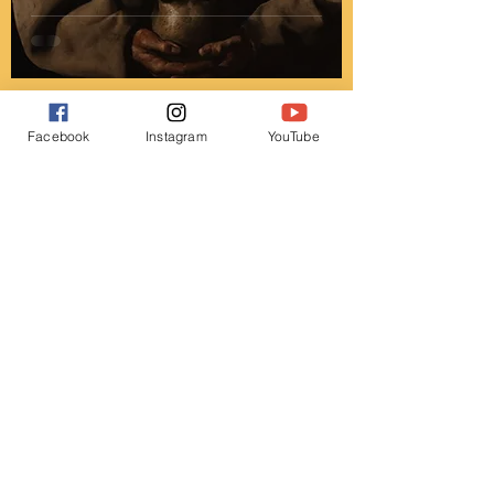
Ana Belén
Facebook
Instagram
YouTube
3 min de lectura
Los ángeles también
van al purgatorio
Email