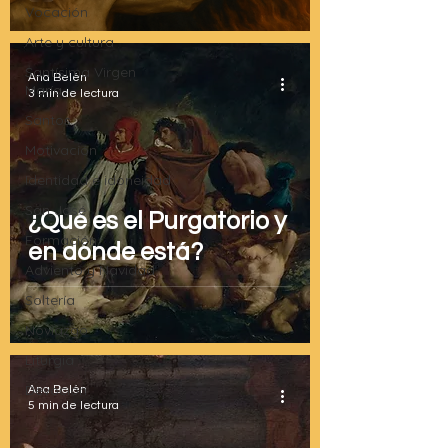
Vocación
Arte y cultura
Santísima Virgen
Ana Belén
María
3 min de lectura
Santos
Motivación
Identidad e idoneidad
San José
¿Qué es el Purgatorio y
Formación
en dónde está?
Adviento y Navidad
Soltería
Noviazgo
Liturgia
Devoción
Ana Belén
5 min de lectura