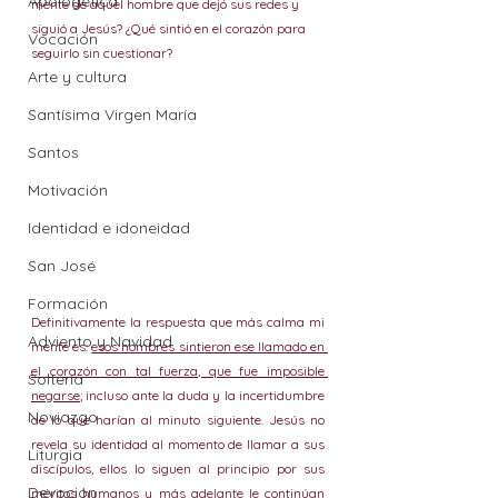
Apologética
mente de aquel hombre que dejó sus redes y 
siguió a Jesús? ¿Qué sintió en el corazón para 
Vocación
seguirlo sin cuestionar?
Arte y cultura
Santísima Virgen María
Santos
Motivación
Identidad e idoneidad
San José
Formación
Definitivamente la respuesta que más calma mi 
Adviento y Navidad
mente es: 
esos hombres sintieron ese llamado en 
el corazón con tal fuerza, que fue imposible 
Soltería
negarse
; incluso ante la duda y la incertidumbre 
Noviazgo
de lo que harían al minuto siguiente. Jesús no 
revela su identidad al momento de llamar a sus 
Liturgia
discípulos, ellos lo siguen al principio por sus 
Devoción
méritos humanos y más adelante le continúan 