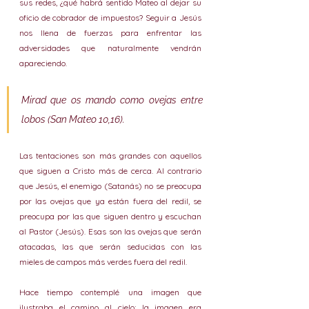
sus redes, ¿qué habrá sentido Mateo al dejar su 
oficio de cobrador de impuestos? Seguir a Jesús 
nos llena de fuerzas para enfrentar las 
adversidades que naturalmente vendrán 
apareciendo. 
Mirad que os mando como ovejas entre 
lobos (San Mateo 10,16). 
Las tentaciones son más grandes con aquellos 
que siguen a Cristo más de cerca. Al contrario 
que Jesús, el enemigo (Satanás) no se preocupa 
por las ovejas que ya están fuera del redil, se 
preocupa por las que siguen dentro y escuchan 
al Pastor (Jesús). Esas son las ovejas que serán 
atacadas, las que serán seducidas con las 
mieles de campos más verdes fuera del redil.
Hace tiempo contemplé una imagen que 
ilustraba el camino al cielo; la imagen era 