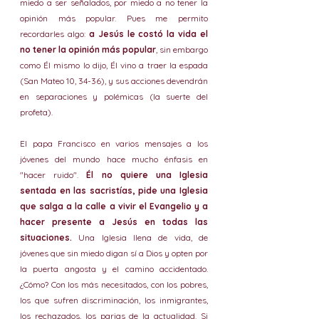
miedo a ser señalados, por miedo a no tener la 
opinión más popular. Pues me permito 
recordarles algo: 
a Jesús le costó la vida el 
no tener la opinión más popular
, sin embargo 
como Él mismo lo dijo, Él vino a traer la espada 
(San Mateo 10, 34-36), y sus acciones devendrán 
en separaciones y polémicas (la suerte del 
profeta).
El papa Francisco en varios mensajes a los 
jóvenes del mundo hace mucho énfasis en 
"hacer ruido". 
Él no quiere una Iglesia 
sentada en las sacristías, pide una Iglesia 
que salga a la calle a vivir el Evangelio y a 
hacer presente a Jesús en todas las 
situaciones.
 Una Iglesia llena de vida, de 
jóvenes que sin miedo digan sí a Dios y opten por 
la puerta angosta y el camino accidentado. 
¿Cómo? Con los más necesitados, con los pobres, 
los que sufren discriminación, los inmigrantes, 
los rechazados, los parias de la actualidad. Si 