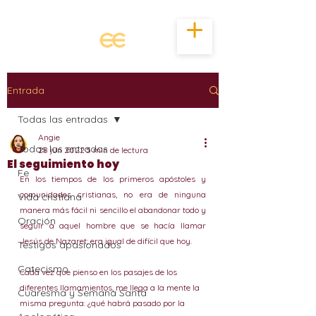
Entrada
Todas las entradas
Angie
Todas las entradas
28 jun 2022
5 min de lectura
El seguimiento hoy
Fe
En los tiempos de los primeros apóstoles y 
comunidades cristianas, no era de ninguna 
Vida cristiana
manera más fácil ni sencillo el abandonar todo y 
Oración
seguir a aquel hombre que se hacía llamar 
Jesús de Nazaret; era igual de difícil que hoy. 
Testigos apasionados
Catecismo
Cada vez que pienso en los pasajes de los 
diferentes llamamientos, me llega a la mente la 
Cuaresma y Semana Santa
misma pregunta: ¿qué habrá pasado por la 