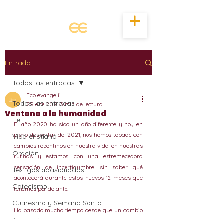
Entrada
Todas las entradas
Eco evangelii
Todas las entradas
29 ene 2021
3 min de lectura
Ventana a la humanidad
Fe
El año 2020 ha sido un año diferente y hoy en 
pleno despertar del 2021, nos hemos topado con 
Vida cristiana
cambios repentinos en nuestra vida, en nuestras 
Oración
rutinas y estamos con una estremecedora 
sensación de incertidumbre sin saber qué 
Testigos apasionados
acontecerá durante estos nuevos 12 meses que 
Catecismo
tenemos por delante.
Cuaresma y Semana Santa
Ha pasado mucho tiempo desde que un cambio 