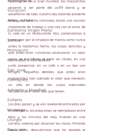
Apologética
histórico se dio a nivel mundial, las mascarillas 
pasaron a ser parte del 
outfit
 diario y se 
Vocación
adueñaron de todo nuestro día, estando presente 
Arte y cultura
desde una sencilla caminata, hasta una reunión 
importante de trabajo o una cita con el amor de 
Santísima Virgen María
tu vida en un restaurante. Nos comenzamos a 
Santos
preocupar por la limpieza de manos como nunca 
antes lo habíamos hecho, las cosas sencillas y 
Motivación
que antes eran rutinarias alcanzaron un valor 
único, se extrañaba el estar en clases, en una 
Identidad e idoneidad
junta presencial, en un café o en un bar con 
San José
amigos. Pequeños detalles que antes eran 
inadvertidos han cobrado el valor que merecen, 
Formación
un año en donde las cosas esenciales 
Adviento y Navidad
recuperaron el valor real que tienen. 
Soltería
Los días pasan y se van revelando entre ellos por 
Noviazgo
el calendario, las estaciones se reemplazan entre 
ellas y los minutos del reloj mueren en una 
Liturgia
carrera violenta por alcanzar las horas. Mirando 
Devoción
hacia atrás, descubrimos que ha pasado el 